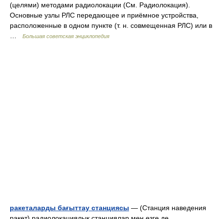
(целями) методами радиолокации (См. Радиолокация).
Основные узлы РЛС передающее и приёмное устройства,
расположенные в одном пункте (т. н. совмещенная РЛС) или в
…
Большая советская энциклопедия
ракеталарды бағыттау станциясы
— (Станция наведения
ракет) радиолокациялық станциялар мен өзге де