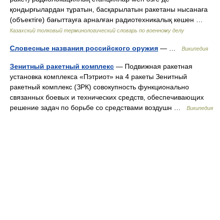
қондырғылардан тұратын, басқарылатын ракетаны нысанаға
(объектіге) бағыттауға арналған радиотехникалық кешен …
Казахский толковый терминологический словарь по военному делу
Словесные названия российского оружия
— …
Википедия
Зенитный ракетный комплекс
— Подвижная ракетная
установка комплекса «Пэтриот» на 4 ракеты Зенитный
ракетный комплекс (ЗРК) совокупность функционально
связанных боевых и технических средств, обеспечивающих
решение задач по борьбе со средствами воздушн …
Википедия