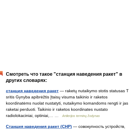
Смотреть что такое "станция наведения ракет" в
других словарях:
станция наведения ракет
— raketų nutaikymo stotis statusas T
sritis Gynyba apibrėžtis Įtaisų visuma taikinio ir raketos
koordinatėms nuolat nustatyti, nutaikymo komandoms rengti ir jas
raketai perduoti. Taikinio ir raketos koordinates nustato
radiolokaciniai, optiniai,… …
Artilerijos terminų žodynas
Станция наведения ракет (СНР)
— совокупность устройств,